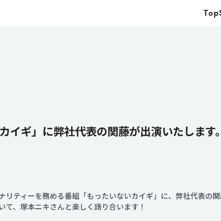
Top
Top
Service
Food
Impact
Energy
Company
カイギ」に弊社代表の関藤が出演いたします
IR
News
ナリティーを務める番組「もったいないカイギ」に、弊社代表の関
Recruit
いて、塚本ニキさんと楽しく語り合います！