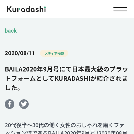
Top
back
Service
2020/08/11
メディア掲載
Food
BAILA2020年9月号にて日本最大級のプラッ
Impact
Energy
トフォームとしてKURADASHIが紹介されま
した。
Company
IR
20代後半～30代の働く女性のおしゃれを磨くファ
News
ッション誌であるBAILA2020年9月号 (2020年08月