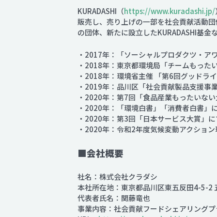
KURADASHI（
https://www.kuradashi.jp/
販売し、売り上げの一部を社会貢献活動団
の団体、新たに設立したKURADASHI基
・2017年：「ソーシャルプロダクツ・ア
・2018年：東京都環境局「チームもったいな
・2018年：環境省主催 「第6回グッド
・2019年：品川区「社会貢献製品支援事
・2020年：第7回「食品産業もったいな
・2020年：「環境白書」「消費者白書」
・2020年：第3回「日本サービス大賞」
・2020年：令和2年度気候変動アクショ
■会社概要
社名：株式会社クラダシ
本社所在地：東京都品川区東五反田4-5-2 
代表者氏名：関藤竜也
事業内容：社会貢献フードシェアリングプラッ