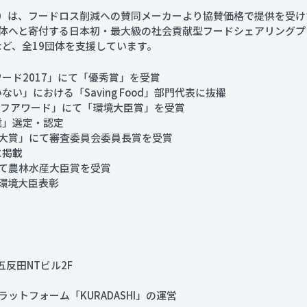
）は、フードロス削減への賛同メーカーより協賛価格で提供を受けた
体へと寄付する日本初・最大級の社会貢献型フードシェアリングプ
金など、全19団体を支援しています。
ワード2017」にて「優秀賞」を受賞
い」における「Saving Food」部門代表に抜擢
ライフアワード」にて「環境大臣賞」を受賞
業」選定・認定
い大賞」にて審査委員会委員長賞を受賞
に掲載
にて農林水産大臣賞を受賞
ン環境大臣表彰
五反田NTビル2F
トフォーム「KURADASHI」の運営