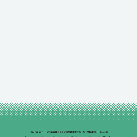
「Kuradashi」は株式会社クラダシの登録商標です。
© KURADASHI Co., Ltd