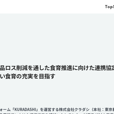
Top
Top
Service
Food
Impact
Energy
Company
品ロス削減を通した食育推進に向けた連携協
い食育の充実を目指す
IR
News
Recruit
ーム「KURADASHI」を運営する株式会社クラダシ（本社：東