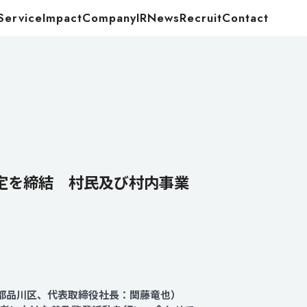
Service
Impact
Company
IR
News
Recruit
Contact
Food
Energy
定を締結 村民及び村内事業
京都品川区、代表取締役社長：関藤竜也）