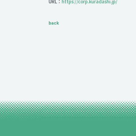
URL：
https://corp.kuradashi.jp/
back