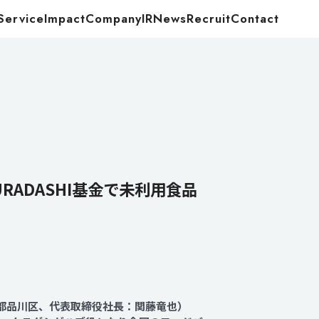
Service
Impact
Company
IR
News
Recruit
Contact
Food
Energy
ADASHI基金で未利用食品
京都品川区、代表取締役社長：関藤竜也）