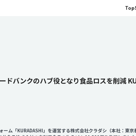
Top
Top
Service
Food
Impact
Energy
Company
ドバンクのハブ役となり食品ロスを削減 KUR
IR
News
Recruit
ーム「KURADASHI」を運営する株式会社クラダシ（本社：東