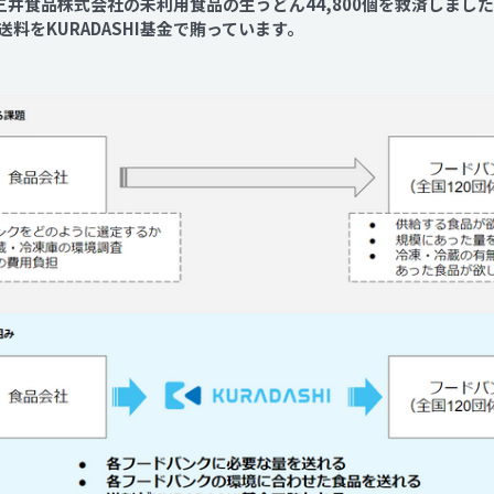
し、三井食品株式会社の未利用食品の生うどん44,800個を救済しま
Contact
料をKURADASHI基金で賄っています。