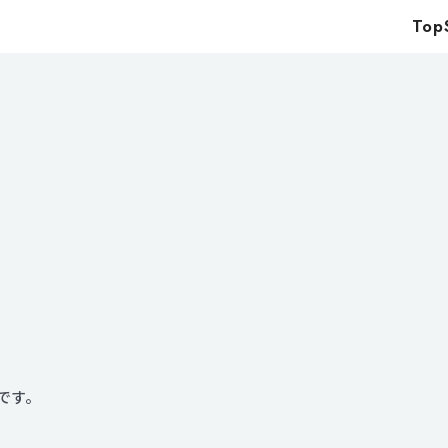
Top
Top
Service
Food
Impact
Energy
Company
IR
News
です。
Recruit