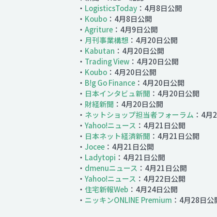
・
LogisticsToday
：4月8日公開
・
Koubo
：4月8日公開
・
Agriture
：4月9日公開
・
月刊事業構想
：4月20日公開
・
Kabutan
：4月20日公開
・
Trading View
：4月20日公開
・
Koubo
：4月20日公開
・
B!g Go Finance
：4月20日公開
・
日本インタビュ新聞
：4月20日公開
・
財経新聞
：4月20日公開
・
ネットショップ担当者フォーラム
：4月
・
Yahoo!ニュース
：4月21日公開
・
日本ネット経済新聞
：4月21日公開
・
Jocee
：4月21日公開
・
Ladytopi
：4月21日公開
・
dmenuニュース
：4月21日公開
・
Yahoo!ニュース
：4月22日公開
・
住宅新報Web
：4月24日公開
・
ニッキンONLINE Premium
：4月28日公