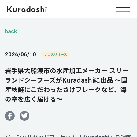
Top
back
Service
2026/06/10
プレスリリース
Food
岩手県大船渡市の水産加工メーカー スリー
Impact
Energy
ランドシーフーズがKuradashiに出品 ～国
産秋鮭にこだわったさけフレークなど、海
Company
の幸を広く届ける～
IR
News