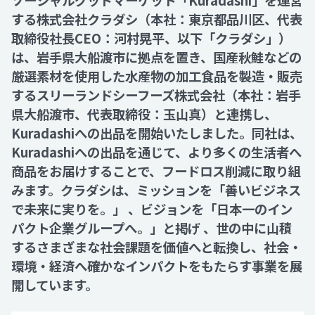
ソーシャルグッドマーケット「Kuradashi」を運営
する株式会社クラダシ（本社：東京都品川区、代表
取締役社長CEO：河村晃平、以下「クラダシ」）
Recruit
は、岩手県大船渡市に拠点を置き、国産秋鮭などの
厳選素材を使用した水産物の加工食品を製造・販売
Contact
するスリーランドシーフーズ株式会社（本社：岩手
県大船渡市、代表取締役：玉山真）と連携し、
Kuradashiへの出品を開始いたしました。同社は、
Kuradashiへの出品を通じて、より多くの生活者へ
商品をお届けすることで、フードロス削減に取り組
みます。クラダシは、ミッションを「善いビジネス
で未来に実りを。」 、ビジョンを「日本一のイン
パクト企業グループへ。」と掲げ 、世の中に山積
するさまざまな社会課題を価値へと転換し、社会・
環境・経済へ確かなインパクトをもたらす事業を展
開しています。