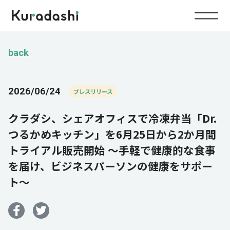
Top
back
Service
2026/06/24
プレスリリース
Food
クラダシ、シェアオフィスで冷凍弁当「Dr.
Impact
Energy
つるかめキッチン」を6月25日から2か月間
トライアル販売開始 ～手軽で健康的な食事
Company
を届け、ビジネスパーソンの健康をサポー
ト～
IR
News