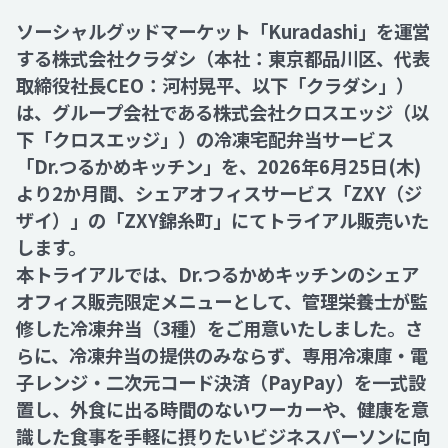
ソーシャルグッドマーケット「Kuradashi」を運営
Recruit
する株式会社クラダシ（本社：東京都品川区、代表
取締役社長CEO：河村晃平、以下「クラダシ」）
は、グループ会社である株式会社クロスエッジ（以
Contact
下「クロスエッジ」）の冷凍宅配弁当サービス
「Dr.つるかめキッチン」を、2026年6月25日(木)
より2か月間、シェアオフィスサービス「ZXY（ジ
ザイ）」の「ZXY錦糸町」にてトライアル販売いた
します。
本トライアルでは、Dr.つるかめキッチンのシェア
オフィス販売限定メニューとして、管理栄養士が監
修した冷凍弁当（3種）をご用意いたしました。さ
らに、冷凍弁当の提供のみならず、専用冷凍庫・電
子レンジ・二次元コード決済（PayPay）を一式設
置し、外食に出る時間のないワーカーや、健康を意
識した食事を手軽に摂りたいビジネスパーソンに向