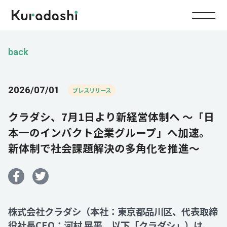
Top
back
Service
2026/07/01
プレスリリース
Food
クラダシ、7月1日より新経営体制へ ～「日
Impact
Energy
本一のインパクト企業グループ」へ加速。
新体制で社会課題解決の多角化を推進～
Company
IR
株式会社クラダシ（本社：東京都品川区、代表取締
News
役社長CEO：河村 晃平、以下「クラダシ」）は、