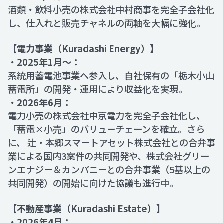
酒類・飲料小売の株式会社中村商事を完全子会社化
し、仕入れと販売チャネルの両軸を大幅に強化。
【電力事業（Kuradashi Energy）】
・
2025年1月～：
系統用蓄電池事業へ参入し、自社保有の「栃木小山
蓄電所」の開発・運用により収益化を実現。
・
2026年6月：
電力小売の株式会社中京電力を完全子会社化し、
「蓄電×小売」のバリューチェーンを確立。さら
に、 辻・本郷スマートアセット株式会社との合弁事
業による国内3案件の共同開発や、株式会社グリー
ンエナジー＆カンパニーとの合弁事業（5基以上の
共同開発）の開始に向けた協議も進行中。
【不動産事業（Kuradashi Estate）】
・
2026年4月：