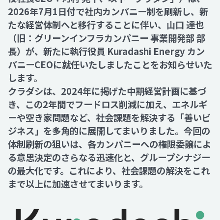
2026年7月1日付で社内カンパニー制を刷新し、新
たな経営体制へと移行することに伴い、山口 達也
Recruit
（旧：グリーンインフラカンパニー 事業開発部 部
長）が、新たに執行役員 Kuradashi Energy カン
Contact
パニーCEOに就任いたしましたことをお知らせいた
します。
クラダシは、2024年に掲げた中期経営計画に基づ
き、この2年間でフードロス削減に加え、エネルギ
ーや空き家問題など、社会課題を解決する「善いビ
ジネス」を多角的に展開してまいりました。今回の
体制刷新の狙いは、各カンパニーへの権限委譲によ
る意思決定のさらなる迅速化と、グループシナジー
の最大化です。これにより、社会課題の解決をこれ
まで以上に加速させてまいります。