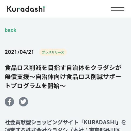
Top
back
Service
2021/04/21
プレスリリース
Food
食品ロス削減を目指す自治体をクラダシが
Impact
Energy
無償支援～自治体向け食品ロス削減サポー
トプログラムを開始～
Company
IR
社会貢献型ショッピングサイト「KURADASHI」を
News
運営する株式会社クラダシ（本社：東京都品川区、