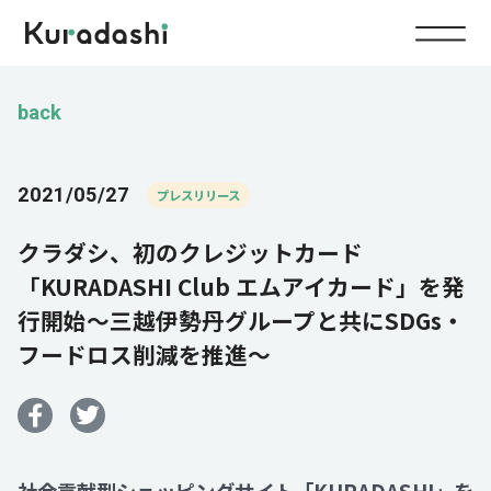
Top
back
Service
2021/05/27
プレスリリース
Food
クラダシ、初のクレジットカード
Impact
Energy
「KURADASHI Club エムアイカード」を発
行開始～三越伊勢丹グループと共にSDGs・
Company
フードロス削減を推進～
IR
News