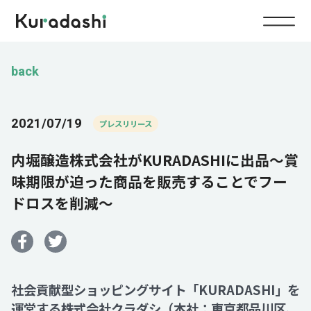
Top
back
Service
2021/07/19
プレスリリース
Food
内堀醸造株式会社がKURADASHIに出品～賞
Impact
Energy
味期限が迫った商品を販売することでフー
ドロスを削減～
Company
IR
社会貢献型ショッピングサイト「KURADASHI」を
News
運営する株式会社クラダシ（本社：東京都品川区、