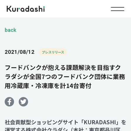
Top
back
Service
2021/08/12
プレスリリース
Food
フードバンクが抱える課題解決を目指すク
Impact
Energy
ラダシが全国7つのフードバンク団体に業務
用冷蔵庫・冷凍庫を計14台寄付
Company
IR
社会貢献型ショッピングサイト「KURADASHI」を
News
運営する株式会社クラダシ（本社：東京都品川区、