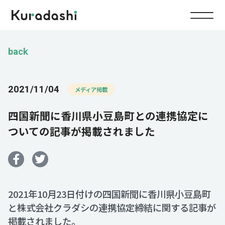
Top
back
Service
2021/11/04
メディア掲載
Food
四国新聞に香川県小豆島町との連携協定に
Impact
Energy
ついての記事が掲載されました
Company
IR
2021年10月23日付けの四国新聞に香川県小豆島町
と株式会社クラダシの連携協定締結に関する記事が
News
掲載されました。