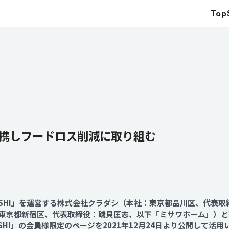
Top
Top
Service
Food
Impact
Energy
Company
携しフードロス削減に取り組む
IR
News
ASHI」を運営する株式会社クラダシ（本社：東京都品川区、代表取
Recruit
東京都新宿区、代表取締役：磯貝匡志、以下「ミサワホーム」）と
SHI」の会員様限定のページを2021年12月24日より公開して