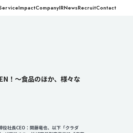
Service
Impact
Company
IR
News
Recruit
Contact
Food
Energy
PEN！～食品のほか、様々な
締役社長CEO：関藤竜也、以下「クラダ