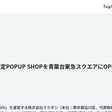
Top
Top
Service
Food
Impact
Energy
Company
定POPUP SHOPを青葉台東急スクエアにO
IR
News
Recruit
ASHI」を運営する株式会社クラダシ（本社：東京都品川区、代表取