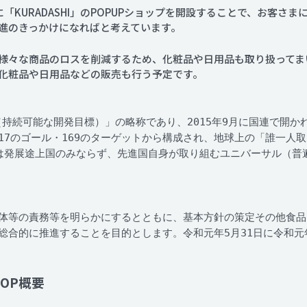
「KURADASHI」のPOPUPショップを開設することで、お客さ
進のきっかけになればと考えています。
様々な商品のロスを削減するため、化粧品や日用品も取り扱ってまい
化粧品や日用品などの販売も行う予定です。
t Goals（持続可能な開発目標）」の略称であり、2015年9月に国
のゴール・169のターゲットから構成され、地球上の「誰一人取り残さ
DGsは発展途上国のみならず、先進国自身が取り組むユニバーサル（
体等の責務等を明らかにするとともに、基本方針の策定その他食品
総合的に推進することを目的とします。令和元年5月31日に令和元年
HOP概要