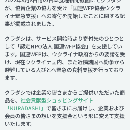
2022年4月8日付の日本食糧新聞紙面にてクラダシ
が、協賛企業の協力を受け「国連WFP協会ウクラ
イナ緊急支援」への寄付を開始したことに関する記
Recruit
事が掲載されました。
Contact
クラダシは、サービス開始時より寄付先のひとつと
して「認定NPO法人 国連WFP協会」を支援してい
ます。国連WFPは、ウクライナ政府からの要請を受
け、現在ウクライナ国内、また近隣諸国へ紛争から
避難している人びとへ緊急の食料支援を行っており
ます。
クラダシでは企業の皆さまからご提供いただいた商
品を、
社会貢献型ショッピングサイト
「KURADASHI」
で皆さまにお届けし、企業および
会員の皆さまの想いを支援金という形に変えて支援
いたします。