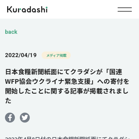
Top
back
Service
2022/04/19
メディア掲載
Food
日本食糧新聞紙面にてクラダシが「国連
Impact
Energy
WFP協会ウクライナ緊急支援」への寄付を
開始したことに関する記事が掲載されまし
Company
た
IR
News