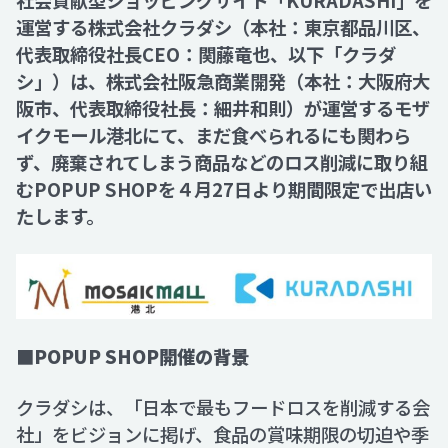
社会貢献型ショッピングサイト「KURADASHI」を
運営する株式会社クラダシ（本社：東京都品川区、
代表取締役社長CEO：関藤竜也、以下「クラダ
Recruit
シ」）は、株式会社阪急商業開発（本社：大阪府大
阪市、代表取締役社長：細井和則）が運営するモザ
Contact
イクモール港北にて、まだ食べられるにも関わら
ず、廃棄されてしまう商品などのロス削減に取り組
むPOPUP SHOPを４月27日より期間限定で出店い
たします。
■POPUP SHOP開催の背景
クラダシは、「日本で最もフードロスを削減する会
社」をビジョンに掲げ、食品の賞味期限の切迫や季