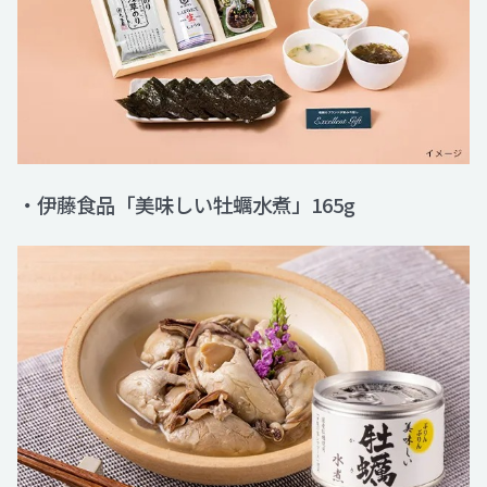
・伊藤食品「美味しい牡蠣水煮」165g