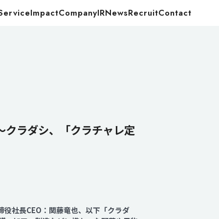
Service
Impact
Company
IR
News
Recruit
Contact
Food
Energy
～クラダシ、「クラチャレ定
締役社長CEO：関藤竜也、以下「クラダ