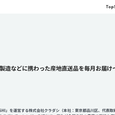
Top
Top
Service
Food
Impact
Energy
Company
製造などに携わった産地直送品を毎月お届け
IR
News
Recruit
ASHI」を運営する株式会社クラダシ（本社：東京都品川区、代表取