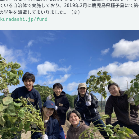
いる自治体で実施しており、2019年2月に鹿児島県種子島にて第一
上の学生を派遣してまいりました。（※）
kuradashi.jp/fund