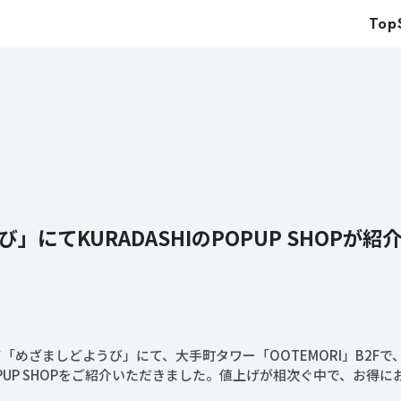
Top
Top
Service
Food
Impact
Energy
Company
にてKURADASHIのPOPUP SHOPが紹
IR
News
レビ「めざましどようび」にて、大手町タワー「OOTEMORI」B2F
Recruit
POPUP SHOPをご紹介いただきました。値上げが相次ぐ中で、お