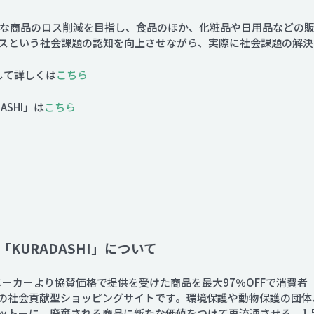
Contact
、様々な商品のロス削減を目指し、食品のほか、化粧品や日用品など
スという社会課題の認知を向上させながら、実際に社会課題の解決
関して詳しくは
こちら
SHI」は
こちら
KURADASHI」について
賛同メーカーより協賛価格で提供を受けた商品を最大97％OFFで消費
の社会貢献型ショッピングサイトです。環境保護や動物保護の団体
ットーに、廃棄される商品に新たな価値をつけて再流通させる、1.