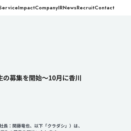
Service
Impact
Company
IR
News
Recruit
Contact
Food
Energy
の募集を開始～10月に香川
役社長：関藤竜也、以下「クラダシ」）は、