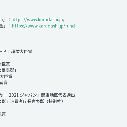
hi」：
https://www.kuradashi.jp/
金」：
https://www.kuradashi.jp/fund
ード」環境大臣賞
大臣賞
大臣表彰」
大臣賞
官賞
ー 2021 ジャパン」関東地区代表選出
表彰」消費者庁長官表彰（特別枠）
長賞