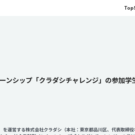
Top
Top
Service
Food
Impact
Energy
Company
ーンシップ「クラダシチャレンジ」の参加学生
IR
News
Recruit
shi」を運営する株式会社クラダシ（本社：東京都品川区、代表取締