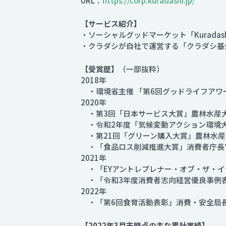
URL：
https://corp.kuradashi.jp/
【サービス紹介】
・ソーシャルグッドマーケット「Kuradas
・クラダシが自社で運営する「クラダシ基
【受賞歴】
（一部抜粋）
2018年
・環境省主催 「第6回グッドライフアワ
2020年
・第3回「日本サービス大賞」農林水産
・令和2年度「気候変動アクション環境
・第21回「グリーン購入大賞」農林水産
・「食品ロス削減推進大賞」消費者庁長
2021年
・「EYアントレプレナー・オブ・ザ・イヤ
・「令和3年度消費者志向経営優良事例
2022年
・「第6回食育活動表彰」消費・安全局
【2022年3月末時点の主な累計実績】