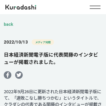
Top
back
Service
2022/10/13
メディア掲載
Food
日本経済新聞電子版に代表関藤のインタビ
Impact
Energy
ューが掲載されました。
Company
IR
2022年9月26日に更新された日本経済新聞電子版に
て、「連敗こなし勝ちつかむ」というタイトルで、
News
クラダシの代表である関藤のインタビューが掲載さ