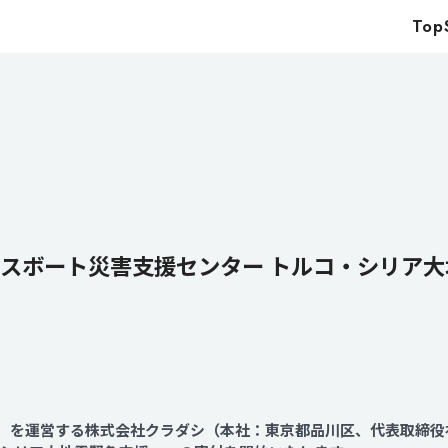
Top
Top
Service
Food
Impact
Energy
Company
「ピースボート災害支援センター トルコ・シリ
IR
News
Recruit
shi」を運営する株式会社クラダシ（本社：東京都品川区、代表取締