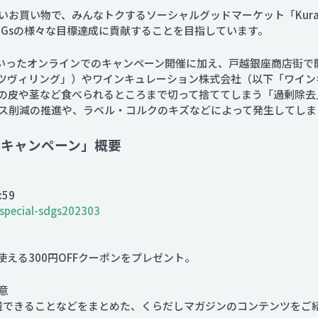
お買い物で、みんなトクするソーシャルグッドマーケット「Kurad
DGsの様々な目標達成に貢献することを目指しています。
NSといったオンラインでのキャンペーン開催に加え、戸越銀座商店街で開
下「ツヴィリング」）やワインキュレーション株式会社（以下「ワイ
の皮や茎など食べられるところまで切って捨ててしまう「過剰除去
ス削減の推進や、ラベル・コルクのキズなどによって発生してしま
sの日キャンペーン」概要
:59
/special-sdgs202303
に使える300円OFFクーポンをプレゼント。
意
実現できることなどをまとめた、くらだしマガジンのコンテンツをご