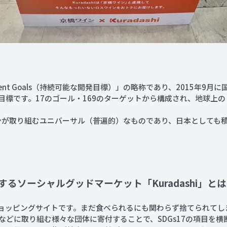
velopment Goals（持続可能な開発目標）」の略称であり、201
です。17のゴール・169のターゲットから構成され、地球上の「誰一人
自身が取り組むユニバーサル（普遍的）なものであり、日本としても
るソーシャルグッドマーケット「Kuradashi」とは
指すショッピングサイトです。まだ食べられるにも関わらず捨てられて
などに取り組む様々な団体に寄付することで、SDGs17の項目を横