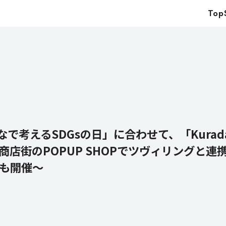
Top
Top
Service
Food
Impact
Energy
Company
で考えるSDGsの日」に合わせて、「Kurada
店街のPOPUP SHOPでツヴィリングと
IR
も開催～
News
Recruit