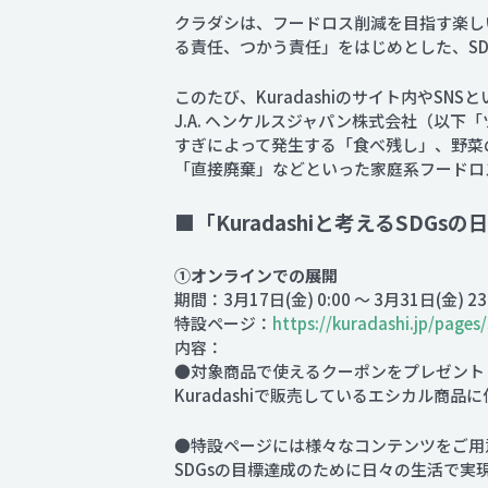
クラダシは、フードロス削減を目指す楽しい
る責任、つかう責任」をはじめとした、S
このたび、Kuradashiのサイト内やS
J.A. ヘンケルスジャパン株式会社（以
すぎによって発生する「食べ残し」、野菜
「直接廃棄」などといった家庭系フードロ
■「Kuradashiと考えるSDG
①オンラインでの展開
期間：3月17日(金) 0:00 ～ 3月31日(金) 23
特設ページ：
https://kuradashi.jp/pages
内容：
●対象商品で使えるクーポンをプレゼント
Kuradashiで販売しているエシカル商品
●特設ページには様々なコンテンツをご用
SDGsの目標達成のために日々の生活で