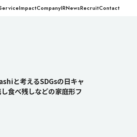
Service
Impact
Company
IR
News
Recruit
Contact
Food
Energy
shiと考えるSDGsの日キャ
連携し食べ残しなどの家庭形フ