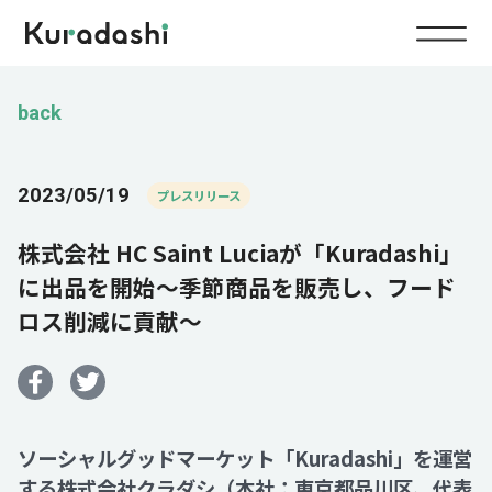
Top
back
Service
2023/05/19
プレスリリース
Food
株式会社 HC Saint Luciaが「Kuradashi」
Impact
Energy
に出品を開始～季節商品を販売し、フード
ロス削減に貢献～
Company
IR
ソーシャルグッドマーケット「Kuradashi」を運営
News
する株式会社クラダシ（本社：東京都品川区、代表