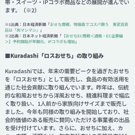
帯・スイーツ・IPコラボ商品などの展開が進んでい
ます。（※2）
※1出典：日本経済新聞「
おせち商戦、物価高でコスパ競う 東武百貨
店は「肉マシマシ」
」
※2出典：日本ネット経済新聞「
【おせちEC商戦＜通販・EC企業編
＞】予約開始が早期化、IPコラボも増加
」
■Kuradashi「ロスおせち」の取り組み
Kuradashiでは、年末の需要ピークを過ぎたおせち
を「ロスおせち」として販売し、食品の有効活用を
通じた社会貢献に取り組んでいます。昨年は、伝統
的な和風おせちから洋風おせち、精進料理まで幅広
く取り扱い、1人前から家族向けサイズまで販売し
ました。今年も同様の取り組みを開始しており、社
会的価値のある販売に賛同いただける事業者の出品
を受け付けています。さらに、おせちに加え、カ