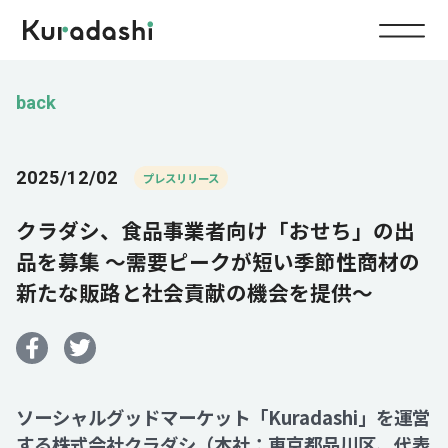
Top
back
Service
2025/12/02
プレスリリース
Food
クラダシ、食品事業者向け「おせち」の出
Impact
Energy
品を募集 〜需要ピークが短い季節性商材の
新たな販路と社会貢献の機会を提供〜
Company
IR
ソーシャルグッドマーケット「Kuradashi」を運営
News
する株式会社クラダシ（本社：東京都品川区、代表