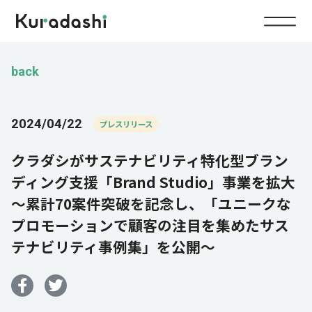
Top
back
Service
2024/04/22
プレスリリース
Food
クラダシがサステナビリティ特化型ブラン
Impact
Energy
ディング支援「Brand Studio」事業を拡大
～累計70案件突破を記念し、「ユニークな
Company
プロモーションで顧客の注目を集めたサス
テナビリティ事例集」を公開～
IR
News