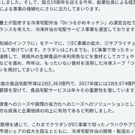
いたしました。そして、設立10周年を迎える今年、創業社長による
Aによる事業の複線化にさらに注力してまいります。
養士が監修する冷凍宅配弁当「Dr.つるかめキッチン」の運営会社
ランスを考えた、冷凍弁当の宅配サービス事業を運営しております
削減のインフラに」をテーマに、①EC事業の拡大、②サプライチ
して掲げています。クラダシはこれまでも、EC事業で培ったネットワ
連携して、規格外の生鮮食品や未利用魚などを食材としてカフェや
どを進め、昨年は、もったいない食材を活用した冷凍スープ「つくって
ンを検討してまいりました。
度の食品宅配市場は2兆5,363億円で、2027年度には2兆9,07
要請を受けて、食品宅配サービスは年々その重要性を増しています
康食へのニーズや調理の省力化へのニーズへのソリューションとし
的な成長と企業価値の向上に有効であると判断しました。
業の取得を通じて、これまでクラダシがEC事業で培ったノウハウや
市場シェアの拡大を図るとともに、冷凍宅配弁当の開発・製造のノ