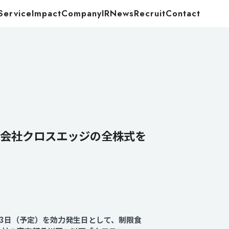
Service
Impact
Company
IR
News
Recruit
Contact
Food
Energy
式会社クロスエッジの全株式を
23日（予定）を効力発生日として、制限食