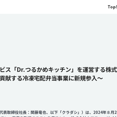
Top
Top
Service
Food
Impact
Energy
Company
ビス「Dr.つるかめキッチン」を運営する株
貢献する冷凍宅配弁当事業に新規参入～
IR
News
Recruit
代表取締役社長：関藤竜也、以下「クラダシ」）は、2024年８月