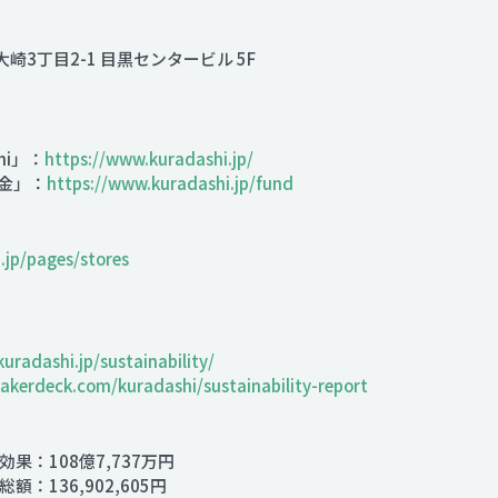
大崎3丁目2-1 目黒センタービル 5F
hi」：
https://www.kuradashi.jp/
金」：
https://www.kuradashi.jp/fund
.jp/pages/stores
kuradashi.jp/sustainability/
eakerdeck.com/kuradashi/sustainability-report
果：108億7,737万円
額：136,902,605円