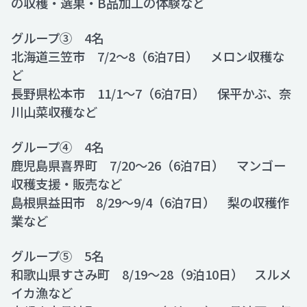
の収穫・選果・B品加工の体験など
グループ③ 4名
北海道三笠市 7/2～8（6泊7日） メロン収穫な
ど
長野県松本市 11/1～7（6泊7日） 保平かぶ、奈
川山菜収穫など
グループ④ 4名
鹿児島県喜界町 7/20～26（6泊7日） マンゴー
収穫支援・販売など
島根県益田市 8/29～9/4（6泊7日） 梨の収穫作
業など
グループ⑤ 5名
和歌山県すさみ町 8/19～28（9泊10日） スルメ
イカ漁など