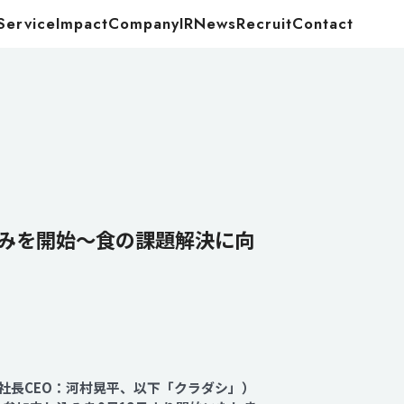
Service
Impact
Company
IR
News
Recruit
Contact
Food
Energy
込みを開始～食の課題解決に向
役社長CEO：河村晃平、以下「クラダシ」）