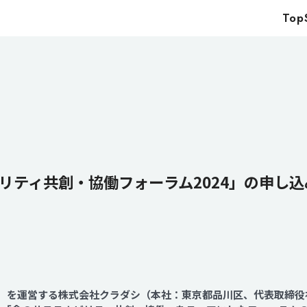
Top
Top
Service
Food
Impact
Energy
Company
リティ共創・協働フォーラム2024」の申し
IR
News
Recruit
shi」を運営する株式会社クラダシ（本社：東京都品川区、代表取締