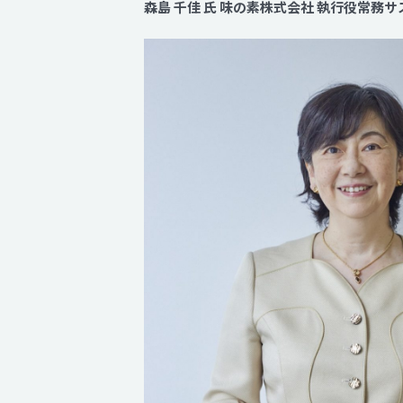
森島 千佳 氏 味の素株式会社 執行役常