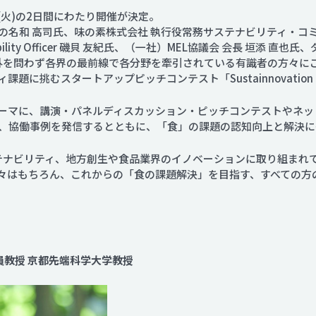
日(火)の2日間にわたり開催が決定。
の名和 高司氏、味の素株式会社 執行役常務サステナビリティ・コ
ef Sustainability Officer 磯貝 友紀氏、（一社）MEL協議会 会
国内外を問わず各界の最前線で各分野を牽引されている有識者の方々
題に挑むスタートアップピッチコンテスト「Sustainnovati
ーマに、講演・パネルディスカッション・ピッチコンテストやネッ
、協働事例を発信するとともに、「食」の課題の認知向上と解決に
ステナビリティ、地方創生や食品業界のイノベーションに取り組まれ
々はもちろん、これからの「食の課題解決」を目指す、すべての方
員教授 京都先端科学大学教授