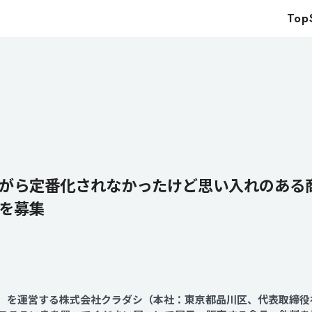
Top
Top
Service
Food
Impact
Energy
Company
がら定番化されなかったけど思い入れのある
を募集
IR
News
Recruit
shi」を運営する株式会社クラダシ（本社：東京都品川区、代表取締