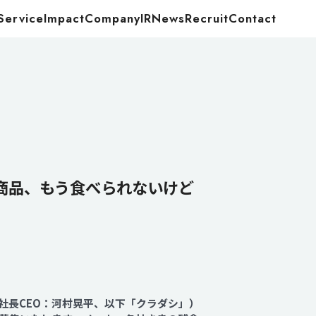
Service
Impact
Company
IR
News
Recruit
Contact
Food
Energy
商品、もう食べられないけど
役社長CEO：河村晃平、以下「クラダシ」）