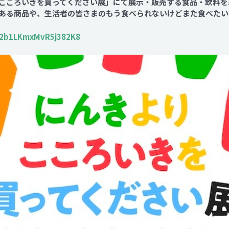
よりこころいきを買ってください展」にて展示・販売する食品・飲料
Contact
ある商品や、生活者の皆さまのもう食べられないけどまた食べたい
e/2b1LKmxMvR5j382K8