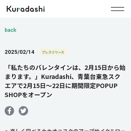
Top
back
Service
2025/02/14
プレスリリース
Food
「私たちのバレンタインは、2月15日から始
Impact
Energy
まります。」Kuradashi、青葉台東急スク
エアで2月15日～22日に期間限定POPUP
Company
SHOPをオープン
IR
News