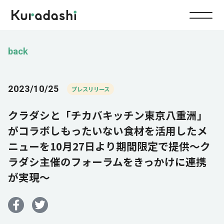
Top
back
Service
2023/10/25
プレスリリース
Food
クラダシと「チカバキッチン東京八重洲」
Impact
Energy
がコラボしもったいない食材を活用したメ
ニューを10月27日より期間限定で提供～ク
Company
ラダシ主催のフォーラムをきっかけに連携
が実現～
IR
News