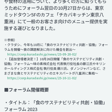
や食材の活用について、より多くの方に知ってもら
うためにフォーラム翌日の10月27日からは、東京
ミッドタウン5Fのカフェ「チカバキッチン東京八
重洲」にて一般のお客さま向けのメニュー提供を実
施する運びとなりました。
※参照）
・クラダシ、今年も10月に「食のサステナビリティ共創・協働」フォー
ラムを開催～食の課題解決に向けた機会を創出～
https://corp.kuradashi.jp/news/23-09-20-02/
・【追加登壇者決定！】10月26日開催「食のサステナビリティ共創・
協働」フォーラム～味の素株式会社 代表執行役社長の藤江氏やキリン
ホールディングス株式会社 執行役員 藤川氏、ダノンジャパンなど、さ
まざまな食とサステナビリティのエキスパートが八重洲に集結～
https://corp.kuradashi.jp/news/23-10-11-02/
■フォーラム開催概要
・タイトル：「食のサステナビリティ共創・協働」
フォーラム 2023