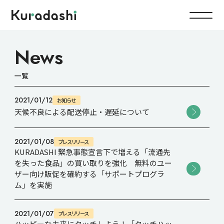
Top
News
一覧
Service
2021/01/12
お知らせ
Food
天候不良による配送停止・遅延について
Impact
Energy
2021/01/08
プレスリリース
Company
KURADASHI 緊急事態宣言下で増える「流通先
を失った食品」の買い取りを強化 無料のユー
ザー向け販促を確約する「サポートプログラ
IR
ム」を実施
2021/01/07
プレスリリース
News
ハッピーな未来にタッチしよう！「タッチハッ