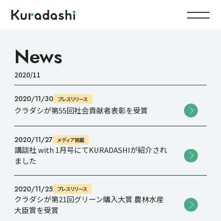
Top
News
2020/11
Service
2020/11/30
プレスリリース
Food
クラダシが第55回社会貢献者表彰を受賞
Impact
Energy
2020/11/27
メディア掲載
Company
講談社 with 1月号にてKURADASHIが紹介され
ました
IR
2020/11/25
プレスリリース
クラダシが第21回グリーン購入大賞 農林水産
大臣賞を受賞
News