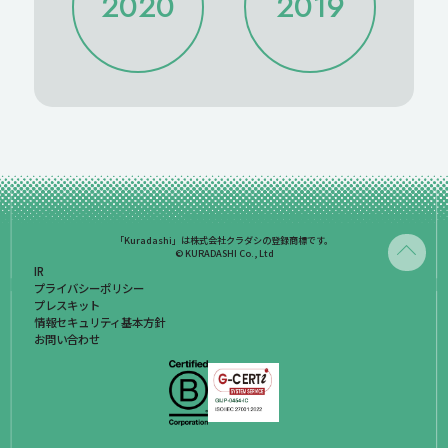
2020
2019
2022/06
2022/05
2021/06
2021/05
2022/04
2022/03
2021/04
2021/03
2022/02
2022/01
2021/02
2021/01
2020/12
2020/11
2019/12
2020/10
2020/09
2020/08
2020/07
2020/06
2020/05
2020/04
2020/03
2020/02
2020/01
「Kuradashi」は株式会社クラダシの登録商標です。
© KURADASHI Co., Ltd
IR
プライバシーポリシー
プレスキット
情報セキュリティ基本方針
お問い合わせ