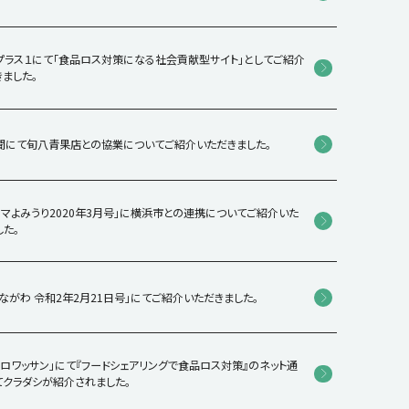
Contact
EIプラス１にて「食品ロス対策になる社会貢献型サイト」としてご紹介
ました。
新聞にて旬八青果店との協業についてご紹介いただきました。
ハマよみうり2020年3月号」に横浜市との連携についてご紹介いた
した。
ながわ 令和2年2月21日号」にてご紹介いただきました。
クロワッサン」にて『フードシェアリングで食品ロス対策』のネット通
てクラダシが紹介されました。