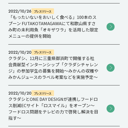
2022/10/26
プレスリリース
Recruit
「もったいないをおいしく食べる」100本のス
プーン FUTAKOTAMAGAWAにて和歌山県すさ
み町の未利用魚「オキザワラ」を活用した限定
Contact
メニューの提供を開始
2022/10/20
プレスリリース
クラダシ、12月に三重県御浜町で開催する社
会貢献型インターンシップ「クラダシチャレン
ジ」の参加学生の募集を開始～みかんの収穫や
みかんジュースのラベル考案などを実施予定～
2022/10/20
プレスリリース
クラダシとONE DAY DESIGNが連携しフードロ
ス削減ECサイト「ロスマイル」をオープン～
フードロス問題をテレビの力で啓発し解決を目
指す～