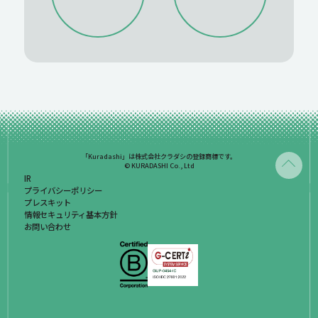
2022/04
2022/03
2021/04
2021/03
2022/02
2022/01
2021/02
2021/01
2020/12
2020/11
2019/12
2020/10
2020/09
2020/08
2020/07
2020/06
2020/05
2020/04
2020/03
2020/02
2020/01
「Kuradashi」は株式会社クラダシの登録商標です。
© KURADASHI Co., Ltd
IR
プライバシーポリシー
プレスキット
情報セキュリティ基本方針
お問い合わせ