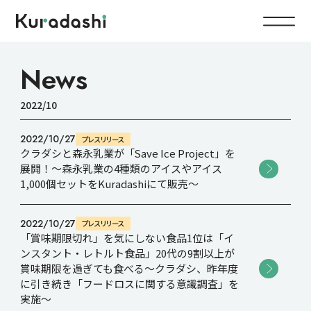
Top
News
2022/10
Service
2022/10/27
プレスリリース
Food
クラダシと森永乳業が「Save Ice Project」を
Impact
展開！～森永乳業の4種類のアイスやアイス
Energy
1,000個セットをKuradashiにて販売～
Company
2022/10/27
プレスリリース
「賞味期限切れ」を気にしない食品1位は「イ
ンスタント・レトルト食品」20代の9割以上が
IR
賞味期限を過ぎても食べる～クラダシ、昨年度
に引き続き「フードロスに関する意識調査」を
実施～
News